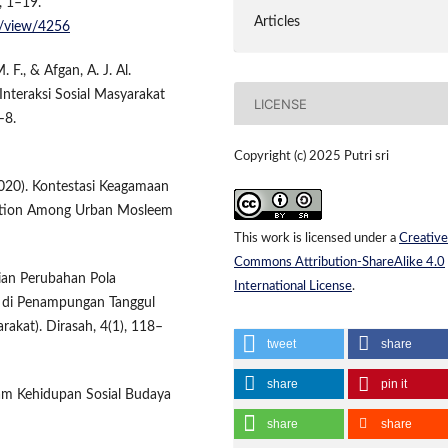
, 1–19.
Articles
le/view/4256
 F., & Afgan, A. J. Al.
teraksi Sosial Masyarakat
LICENSE
–8.
Copyright (c) 2025 Putri sri
(2020). Kontestasi Keagamaan
tation Among Urban Mosleem
This work is licensed under a
Creative
Commons Attribution-ShareAlike 4.0
jian Perubahan Pola
International License
.
 di Penampungan Tanggul
akat). Dirasah, 4(1), 118–
tweet
share
share
pin it
lam Kehidupan Sosial Budaya
share
share